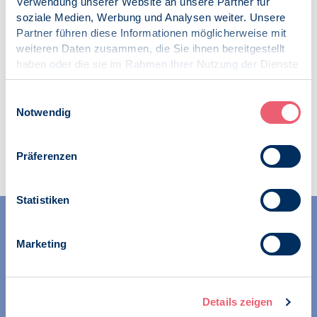
Verwendung unserer Website an unsere Partner für
Kategorien:
soziale Medien, Werbung und Analysen weiter. Unsere
Präsenz
Partner führen diese Informationen möglicherweise mit
News
weiteren Daten zusammen, die Sie ihnen bereitgestellt
SK GUP
haben oder die sie im Rahmen Ihrer Nutzung der Dienste
gesammelt haben.
Impressum
|
Datenschutz
Einwilligungsauswahl
Notwendig
Zur Übersicht
Präferenzen
Statistiken
Marketing
Details zeigen
Wir unterstützen Psychologinnen und Psychologen in