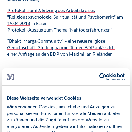
Protokoll zur 62. Sitzung des Arbeitskreises
"Religionspsychologie, Spiritualität und Psychomarkt" am
19.04.2018
in Essen
Protokoll-Auszug zum Thema "Nahtoderfahrungen"
“Bhakti Marga Community” – eine neue religiöse
Gemeinschaft. Stellungnahme für den BDP anlässlich
einer Anfrage an den BDP
von Maximilian Rieländer
Datei herunterladen:
religionspsychologie-ak-2018-04_nte.pdf
[205 KB]
religionspsychologie-ak-prot62-2018.pdf
[371 KB]
religionspsychologie-bhakti-marga-bdp.pdf
[295 KB]
Diese Webseite verwendet Cookies
Wir verwenden Cookies, um Inhalte und Anzeigen zu
personalisieren, Funktionen für soziale Medien anbieten
Veröffentlicht am:
zu können und die Zugriffe auf unsere Website zu
19.04.2018
analysieren. Außerdem geben wir Informationen zu Ihrer