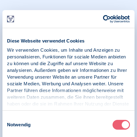
12
12.08.2026
17:00 Uhr
Präsenz | LG Mitteldeutschland
Sächsisches Fachteam
August
Verkehrspsychologie
Diese Webseite verwendet Cookies
Wir verwenden Cookies, um Inhalte und Anzeigen zu
personalisieren, Funktionen für soziale Medien anbieten
22
22.08.2026
zu können und die Zugriffe auf unsere Website zu
10:00 Uhr
analysieren. Außerdem geben wir Informationen zu Ihrer
Frankfurt am Main
Verwendung unserer Website an unsere Partner für
Mitgliederversammlung | Präsenz | LG
soziale Medien, Werbung und Analysen weiter. Unsere
Hessen
August
Partner führen diese Informationen möglicherweise mit
Sommerfest und
weiteren Daten zusammen, die Sie ihnen bereitgestellt
Mitgliederversammlung der LG
haben oder die sie im Rahmen Ihrer Nutzung der Dienste
Hessen / 2026
gesammelt haben.
Impressum
|
Datenschutz
Einwilligungsauswahl
Notwendig