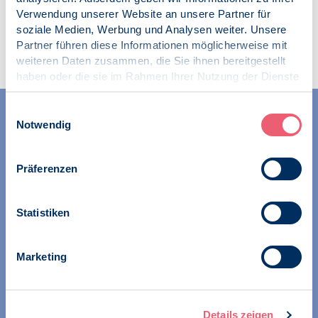
Verwendung unserer Website an unsere Partner für
Für die Approbationsprüfung
soziale Medien, Werbung und Analysen weiter. Unsere
Partner führen diese Informationen möglicherweise mit
weiteren Daten zusammen, die Sie ihnen bereitgestellt
haben oder die sie im Rahmen Ihrer Nutzung der Dienste
gesammelt haben.
Impressum
|
Datenschutz
Einwilligungsauswahl
Notwendig
Präferenzen
Der VPP vertritt den psychotherapeutischen Berufsstand
Statistiken
im BDP. Wir stehen für wissenschaftlich fundierte
Psychotherapie, für Verfahrensvielfalt und für die
Zugehörigkeit zur Psychologie. Wir vertreten Kolleg*innen
Marketing
aus allen psychotherapeutischen Tätigkeitsbereichen, egal
ob in Anstellung, in Privatpraxis, Kassenpraxis oder noch
in Aus- oder Weiterbildung tätig.
Details zeigen