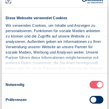
Die Mitgliederversammlung wird einmal jährlich vom
Bundesvorstand einberufen. Sie wählt den VPP-Vorstand
und die Delegierten für die BDP-Delegiertenkonferenz,
entscheidet über geplante Aktivitäten und finanzielle
Diese Webseite verwendet Cookies
Ausgaben.
Wir verwenden Cookies, um Inhalte und Anzeigen zu
personalisieren, Funktionen für soziale Medien anbieten
zu können und die Zugriffe auf unsere Website zu
analysieren. Außerdem geben wir Informationen zu Ihrer
Verwendung unserer Website an unsere Partner für
soziale Medien, Werbung und Analysen weiter. Unsere
Regionalgruppentreffen
Partner führen diese Informationen möglicherweise mit
weiteren Daten zusammen, die Sie ihnen bereitgestellt
Zwei Mal im Jahr beruft der Bundesvorstand ein
haben oder die sie im Rahmen Ihrer Nutzung der Dienste
Regionalgruppentreffen ein, zu dem alle
gesammelt haben.
Regionalvorsitzenden, deren Stellvertretenden sowie alle
Impressum
|
Datenschutz
Einwilligungsauswahl
sonstigen Regionalvertretungen eingeladen werden. Das
Notwendig
Treffen dient dem Austausch und der gemeinsamen
Abstimmung.
Präferenzen