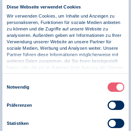
BDP sieht Verwendung von hochsensiblen
Diese Webseite verwendet Cookies
Patientendaten kritisch /
Wir verwenden Cookies, um Inhalte und Anzeigen zu
Digitalisierungsgesetze im Gesundheitswesen
personalisieren, Funktionen für soziale Medien anbieten
verabschiedet
zu können und die Zugriffe auf unsere Website zu
analysieren. Außerdem geben wir Informationen zu Ihrer
Verwendung unserer Website an unsere Partner für
soziale Medien, Werbung und Analysen weiter. Unsere
09.11.2023
Partner führen diese Informationen möglicherweise mit
Stellungnahme | Digitale Gesellschaft und
weiteren Daten zusammen, die Sie ihnen bereitgestellt
Psychologie | Datenschutz
haben oder die sie im Rahmen Ihrer Nutzung der Dienste
gesammelt haben.
Stellungnahme des BDP zum Entwurf eines
Impressum
|
Datenschutz
Einwilligungsauswahl
Gesetzes zur verbesserten Nutzung von
Notwendig
Gesundheitsdaten
(Gesundheitsdatennutzungsgesetz – GDNG)
Präferenzen
Statistiken
17.08.2023
News | Digitale Gesellschaft und Psychologie