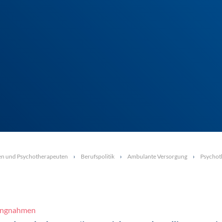
en und Psychotherapeuten
Berufspolitik
Ambulante Versorgung
Psychoth
lungnahmen