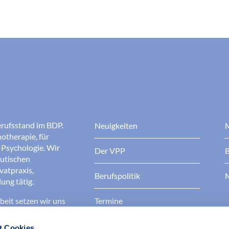
erufsstand im BDP.
Neuigkeiten
M
otherapie, für
r Psychologie. Wir
Der VPP
B
eutischen
ivatpraxis,
Berufspolitik
M
ung tätig.
eit setzen wir uns
Termine
 bessere
Kontakt
t Cookies