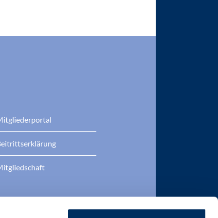
itgliederportal
eitrittserklärung
itgliedschaft