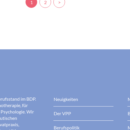
1
2
>
erufsstand im BDP.
Neuigkeiten
M
otherapie, für
r Psychologie. Wir
Der VPP
B
eutischen
ivatpraxis,
Berufspolitik
M