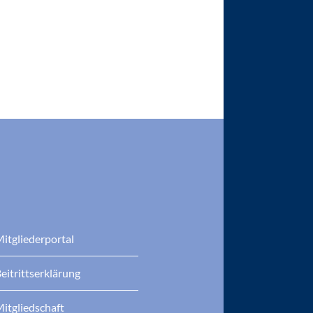
itgliederportal
eitrittserklärung
itgliedschaft