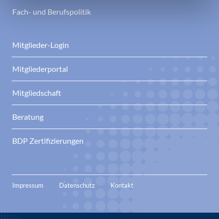
Fach- und Berufspolitik
Mitglieder-Login
Mitgliederportal
Mitgliedschaft
Beratung
BDP Zertifizierungen
Impressum
Datenschutz
Kontakt