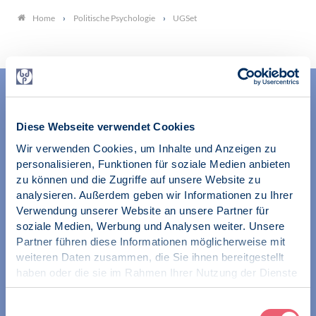
Politische Psychologie
UGSet
Home
Diese Webseite verwendet Cookies
Wir verwenden Cookies, um Inhalte und Anzeigen zu
personalisieren, Funktionen für soziale Medien anbieten
zu können und die Zugriffe auf unsere Website zu
Wir unterstützen alle Psychologinnen und Psychologen in
analysieren. Außerdem geben wir Informationen zu Ihrer
ihrer Berufsausübung und bei der Festigung ihrer
Verwendung unserer Website an unsere Partner für
professionellen Identität. Dies erreichen wir unter
soziale Medien, Werbung und Analysen weiter. Unsere
anderem durch Orientierung beim Aufbau der beruflichen
Partner führen diese Informationen möglicherweise mit
Existenz sowie durch die kontinuierliche Bereitstellung
weiteren Daten zusammen, die Sie ihnen bereitgestellt
aktueller Informationen aus Wissenschaft und Praxis für
haben oder die sie im Rahmen Ihrer Nutzung der Dienste
den Berufsalltag.
gesammelt haben.
Impressum
|
Datenschutz
Wir erschließen und sichern Berufsfelder und sorgen
Einwilligungsauswahl