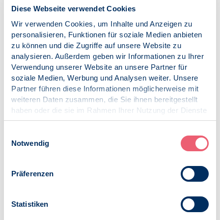
Pressemitteilung | Psychologie und Gesundheit |
Diese Webseite verwendet Cookies
PsychThG
Wir verwenden Cookies, um Inhalte und Anzeigen zu
personalisieren, Funktionen für soziale Medien anbieten
Wenn jemand eine Psychotherapie braucht
und keine Hilfe findet
zu können und die Zugriffe auf unsere Website zu
analysieren. Außerdem geben wir Informationen zu Ihrer
Verwendung unserer Website an unsere Partner für
soziale Medien, Werbung und Analysen weiter. Unsere
Partner führen diese Informationen möglicherweise mit
08.10.2024
weiteren Daten zusammen, die Sie ihnen bereitgestellt
News | Psychologie und Gesundheit
haben oder die sie im Rahmen Ihrer Nutzung der Dienste
gesammelt haben.
Demo „Psychotherapie-Weiterbildung
Impressum
|
Datenschutz
Einwilligungsauswahl
finanzieren jetzt!“
Notwendig
Präferenzen
25.09.2024
Pressemitteilung | Psychologie und Gesundheit |
SK VPP
Statistiken