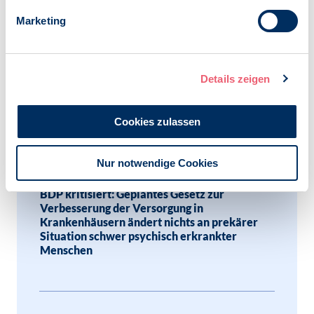
BDP mahnt: Finanzierung der
Marketing
psychotherapeutischen Weiterbildung trotz
Ausbildungsreform weiterhin nicht geregelt –
auch erste Schiedsverfahren haben keine
Lösungen gebracht
Details zeigen
Cookies zulassen
24.09.2024
Pressemitteilung | Psychologie und Gesundheit |
SK VPP
Nur notwendige Cookies
BDP kritisiert: Geplantes Gesetz zur
Verbesserung der Versorgung in
Krankenhäusern ändert nichts an prekärer
Situation schwer psychisch erkrankter
Menschen