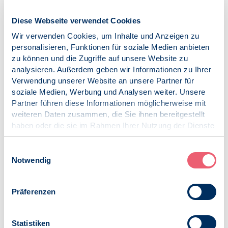
mangelt es an einheitlichen Qualitätsstandards
hinsichtlich Qualifikation, Verfahren und Umsetzung.
Diese Webseite verwendet Cookies
Der BDP spricht sich da-her für die Erarbeitung
Wir verwenden Cookies, um Inhalte und Anzeigen zu
verbindlicher Standards aus, die unter Beteiligung aller
personalisieren, Funktionen für soziale Medien anbieten
drei Fachdis-ziplinen – Sicherheitstechnik,
zu können und die Zugriffe auf unsere Website zu
Arbeitsmedizin und Psychologie – erfolgen sollten. Nur
analysieren. Außerdem geben wir Informationen zu Ihrer
so kann eine wirksame, rechtssichere und
Verwendung unserer Website an unsere Partner für
praxisgerechte Umsetzung gewährleistet werden.
soziale Medien, Werbung und Analysen weiter. Unsere
Stärkung interdisziplinärer Präventionsteams
Partner führen diese Informationen möglicherweise mit
Gerade in kleinen und mittleren Unternehmen fehlen
weiteren Daten zusammen, die Sie ihnen bereitgestellt
häufig Ressourcen, um spezialisierte Expertise intern
haben oder die sie im Rahmen Ihrer Nutzung der Dienste
vorzuhalten. Der BDP schlägt deshalb vor, den Auf-
gesammelt haben.
und Ausbau regionaler, interdisziplinärer
Impressum
|
Datenschutz
Einwilligungsauswahl
Kompetenzzentren zu fördern, in denen Fachkräfte aus
Notwendig
Psychologie, Medizin und Sicherheitstechnik unter
einem Dach zusammenarbeiten. Solche Teams können
Präferenzen
gezielt, niederschwellig und wirksam unterstützen –
insbesondere dort, wo Einzellösungen wirtschaftlich
nicht darstellbar sind.
Statistiken