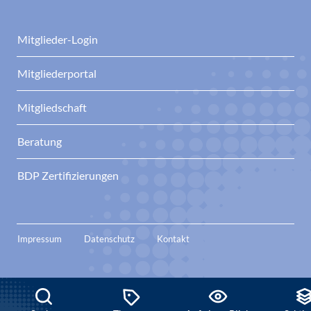
Mitglieder-Login
Mitgliederportal
Mitgliedschaft
Beratung
BDP Zertifizierungen
Impressum
Datenschutz
Kontakt