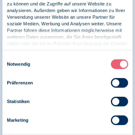
zu können und die Zugriffe auf unsere Website zu
Die psychotherapeutische Versorgung der
analysieren. Außerdem geben wir Informationen zu Ihrer
Bevölkerung ist in Gefahr – doch die
Verwendung unserer Website an unsere Partner für
Bundesregierung handelt nicht
soziale Medien, Werbung und Analysen weiter. Unsere
Partner führen diese Informationen möglicherweise mit
weiteren Daten zusammen, die Sie ihnen bereitgestellt
haben oder die sie im Rahmen Ihrer Nutzung der Dienste
gesammelt haben.
14.10.2024
Pressemitteilung | Psychologie und Gesundheit |
Impressum
|
Datenschutz
Einwilligungsauswahl
PsychThG
Notwendig
Wenn jemand eine Psychotherapie braucht
und keine Hilfe findet
Präferenzen
Statistiken
08.10.2024
News | Psychologie und Gesundheit
Marketing
Demo „Psychotherapie-Weiterbildung