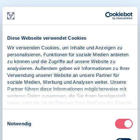
12.03.2024
report psychologie | SK Wirtschaftspsychologie
report psychologie 03/2024 Fokusthema:
Diese Webseite verwendet Cookies
Gesunde Arbeit - Die Leseprobe "New Work:
"Arbeit 4.0" gestalten
Wir verwenden Cookies, um Inhalte und Anzeigen zu
personalisieren, Funktionen für soziale Medien anbieten
zu können und die Zugriffe auf unsere Website zu
analysieren. Außerdem geben wir Informationen zu Ihrer
Verwendung unserer Website an unsere Partner für
02.02.2024
report psychologie | SK Rechtspsychologie
soziale Medien, Werbung und Analysen weiter. Unsere
Partner führen diese Informationen möglicherweise mit
weiteren Daten zusammen, die Sie ihnen bereitgestellt
report psychologie 02/2024 Fokusthema:
haben oder die sie im Rahmen Ihrer Nutzung der Dienste
Sammeln - Die Leseprobe "Rituelle
sexualisierte Gewalt"
gesammelt haben.
Impressum
|
Datenschutz
Einwilligungsauswahl
Notwendig