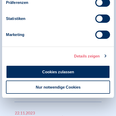
22.01.2024
Präferenzen
report psychologie | Verbandsentwicklung
report psychologie 11+12/2023 Fokusthema:
Statistiken
Psychologische Kompetenzen - Die Leseprobe
"Marke Psychologin/Psychologe BDP"
Marketing
22.11.2023
Details zeigen
News | report psychologie | 10 DTK
report psychologie 01/2024 Fokusthema:
Cookies zulassen
Einheit in Vielfalt - Die Leseprobe
"Entwicklung unseres Berufes: Ein bunter
Strauß der Möglichkeiten"
Nur notwendige Cookies
22.11.2023