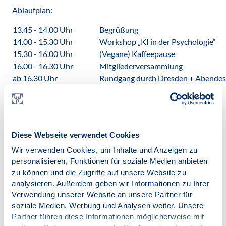
Ablaufplan:
13.45 - 14.00 Uhr
Begrüßung
14.00 - 15.30 Uhr
Workshop „KI in der Psychologie“
15.30 - 16.00 Uhr
(Vegane) Kaffeepause
16.00 - 16.30 Uhr
Mitgliederversammlung
ab 16.30 Uhr
Rundgang durch Dresden + Abende
Für die Mitgliederversammlung schlagen wir folgende
Tagesordnung vor:
Begrüßung
Tätigkeitsbericht des Vorstands inkl. Finanzbericht
Diese Webseite verwendet Cookies
Austausch zu aktuellen Themen im Berufsverband
Wir verwenden Cookies, um Inhalte und Anzeigen zu
Sonstiges und Verabschiedung
personalisieren, Funktionen für soziale Medien anbieten
zu können und die Zugriffe auf unsere Website zu
analysieren. Außerdem geben wir Informationen zu Ihrer
Zur Übersicht
Verwendung unserer Website an unsere Partner für
Datum
soziale Medien, Werbung und Analysen weiter. Unsere
Samstag, 05.09.2026
Partner führen diese Informationen möglicherweise mit