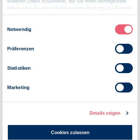
weiteren Daten zusammen, die Sie ihnen bereitgestellt
Uhrzeit
haben oder die sie im Rahmen Ihrer Nutzung der Dienste
Beginn: 14:00
gesammelt haben.
Einlass: 13:45
Impressum
|
Datenschutz
Einwilligungsauswahl
Ende: 16:30
Notwendig
Dauer: 02:30
Kontakt
Präferenzen
Endrik Böhle
geschaeftsstelle@bdp-mitteldeutschland.de
Statistiken
Veranstaltungsort
Hilton Dresden
Marketing
Adresse
An der Frauenkirche 5
01067 Dresden
Details zeigen
Routenplaner
Google Maps
Cookies zulassen
Anmeldung