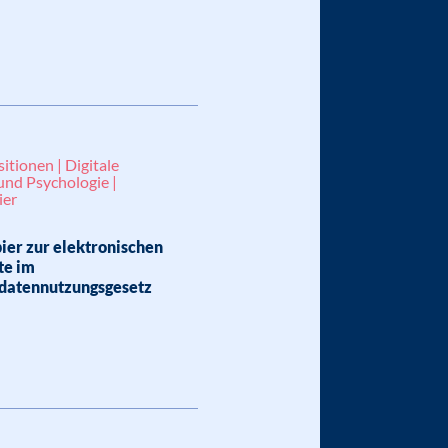
sitionen | Digitale
und Psychologie |
ier
ier zur elektronischen
te im
datennutzungsgesetz