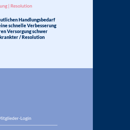
ung | Resolution
eutlichen Handlungsbedarf
eine schnelle Verbesserung
ären Versorgung schwer
krankter / Resolution
itglieder-Login