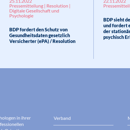
25.11.2022
22.11.2022
Pressemitteilung | Resolution |
Pressemitteil
Digitale Gesellschaft und
Psychologie
BDP sieht d
und fordert 
BDP fordert den Schutz von
der station
Gesundheitsdaten gesetzlich
psychisch Er
Versicherter (ePA) / Resolution
hologen in ihrer
Verband
M
fessionellen