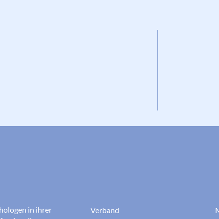
hologen in ihrer
Verband
M