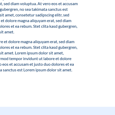
t, sed diam voluptua. At vero eos et accusam
d gubergren, no sea takimata sanctus est
t amet, consetetur sadipscing elitr, sed
et dolore magna aliquyam erat, sed diam
lores et ea rebum. Stet clita kasd gubergren,
it amet.
e et dolore magna aliquyam erat, sed diam
lores et ea rebum. Stet clita kasd gubergren,
it amet. Lorem ipsum dolor sit amet,
irmod tempor invidunt ut labore et dolore
 eos et accusam et justo duo dolores et ea
ta sanctus est Lorem ipsum dolor sit amet.