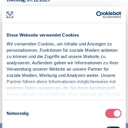
Uhrzeit
Beginn: 19:00
Ende: 21:00
Kontakt
Diese Webseite verwendet Cookies
Britta Richter
Wir verwenden Cookies, um Inhalte und Anzeigen zu
britta.richter@go-ahead-solutions.de
personalisieren, Funktionen für soziale Medien anbieten
zu können und die Zugriffe auf unsere Website zu
Anmeldung
analysieren. Außerdem geben wir Informationen zu Ihrer
via Formular
Verwendung unserer Website an unsere Partner für
soziale Medien, Werbung und Analysen weiter. Unsere
iCalendar
Partner führen diese Informationen möglicherweise mit
Termin exportieren
weiteren Daten zusammen, die Sie ihnen bereitgestellt
haben oder die sie im Rahmen Ihrer Nutzung der Dienste
gesammelt haben.
Impressum
|
Datenschutz
Einwilligungsauswahl
Notwendig