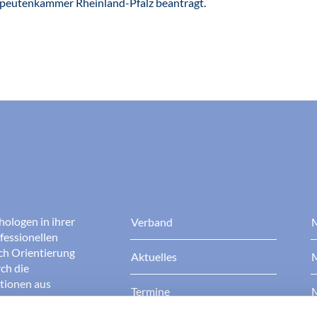
apeutenkammer Rheinland-Pfalz beantragt.
hologen in ihrer
Verband
M
fessionellen
rch Orientierung
Aktuelles
M
ch die
ationen aus
Termine
M