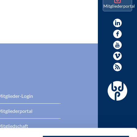
Mitgliederportal
itglieder-Login
itgliederportal
itgliedschaft