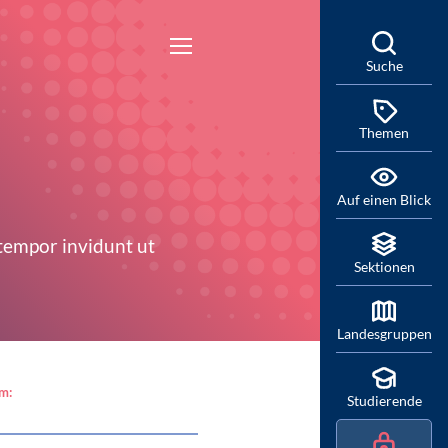
Suche
Themen
Auf einen Blick
 tempor invidunt ut
Sektionen
Landesgruppen
am:
Studierende
Default)
© Schaffrath (Default)