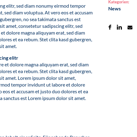
Kategorien:
ing elitr, sed diam nonumy eirmod tempor
News
t, sed diam voluptua. At vero eos et accusam
d gubergren, no sea takimata sanctus est
t amet, consetetur sadipscing elitr, sed
et dolore magna aliquyam erat, sed diam
lores et ea rebum. Stet clita kasd gubergren,
it amet.
ing elitr
e et dolore magna aliquyam erat, sed diam
lores et ea rebum. Stet clita kasd gubergren,
it amet. Lorem ipsum dolor sit amet,
irmod tempor invidunt ut labore et dolore
 eos et accusam et justo duo dolores et ea
ta sanctus est Lorem ipsum dolor sit amet.