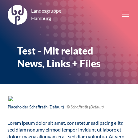
Landesgruppe
Hamburg
Test - Mit related
News, Links + Files
Placeholder Schaffrath (Default)
© Schaffrath (Default)
Lorem ipsum dolor sit amet, consetetur sadipscing elitr,
sed diam nonumy eirmod tempor invidunt ut labore et
dolore magna aliquyam erat, sed diam voluptua. At vero