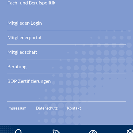
Fach- und Berufspolitik
Mitglieder-Login
Mitgliederportal
Mitgliedschaft
Beratung
BDP Zertifizierungen
Impressum
Datenschutz
Kontakt