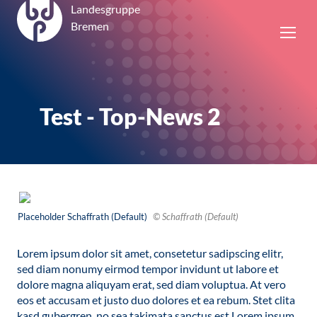
Landesgruppe
Bremen
Test - Top-News 2
Placeholder Schaffrath (Default)
© Schaffrath (Default)
Lorem ipsum dolor sit amet, consetetur sadipscing elitr,
sed diam nonumy eirmod tempor invidunt ut labore et
dolore magna aliquyam erat, sed diam voluptua. At vero
eos et accusam et justo duo dolores et ea rebum. Stet clita
kasd gubergren, no sea takimata sanctus est Lorem ipsum