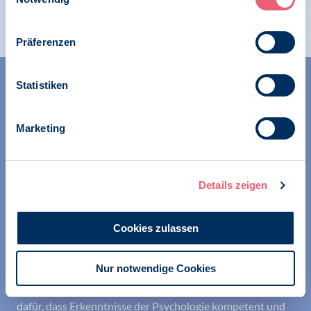
Präferenzen
Statistiken
Marketing
Wir unterstützen alle Psychologinnen und Psychologen in
ihrer Berufsausübung und bei der Festigung ihrer
Details zeigen
professionellen Identität. Dies erreichen wir unter
anderem durch Orientierung beim Aufbau der beruflichen
Cookies zulassen
Existenz sowie durch die kontinuierliche Bereitstellung
aktueller Informationen aus Wissenschaft und Praxis für
den Berufsalltag.
Nur notwendige Cookies
Wir erschließen und sichern Berufsfelder und sorgen
dafür, dass Erkenntnisse der Psychologie kompetent und