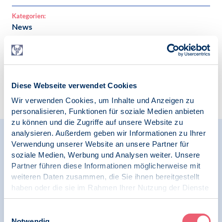
Kategorien:
News
Diese Webseite verwendet Cookies
Zur Übersicht
Wir verwenden Cookies, um Inhalte und Anzeigen zu
personalisieren, Funktionen für soziale Medien anbieten
zu können und die Zugriffe auf unsere Website zu
analysieren. Außerdem geben wir Informationen zu Ihrer
Relevante Nachrichten
Verwendung unserer Website an unsere Partner für
soziale Medien, Werbung und Analysen weiter. Unsere
Partner führen diese Informationen möglicherweise mit
weiteren Daten zusammen, die Sie ihnen bereitgestellt
02.06.2020
haben oder die sie im Rahmen Ihrer Nutzung der Dienste
News
gesammelt haben.
Impressum
|
Datenschutz
Einwilligungsauswahl
Test - Mit related News, Links + Files
Notwendig