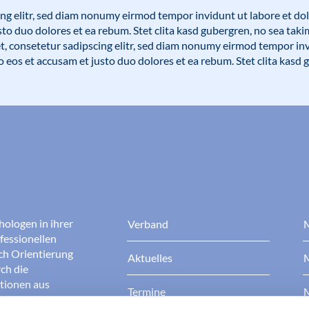
ing elitr, sed diam nonumy eirmod tempor invidunt ut labore et do
sto duo dolores et ea rebum. Stet clita kasd gubergren, no sea tak
t, consetetur sadipscing elitr, sed diam nonumy eirmod tempor inv
 eos et accusam et justo duo dolores et ea rebum. Stet clita kasd 
hologen in ihrer
Verband
M
fessionellen
rch Orientierung
Aktuelles
M
ch die
ationen aus
Termine
M