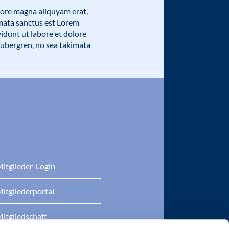
lore magna aliquyam erat,
imata sanctus est Lorem
idunt ut labore et dolore
gubergren, no sea takimata
itglieder-Login
itgliederportal
itgliedschaft