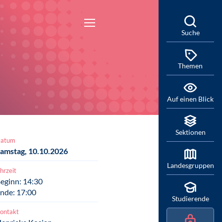
Suche
Themen
Auf einen Blick
Sektionen
atum
amstag, 10.10.2026
Landesgruppen
hrzeit
eginn: 14:30
nde: 17:00
Studierende
ontakt