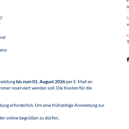
H
i
27
A
v
7
i
tand
T
renz
nmeldung
bis zum 01. August 2026
per E-Mail an
zimmer reserviert werden soll. Die Kosten für die
dung erforderlich. Um eine frühzeitige Anmeldung zur
der online begrüßen zu dürfen.