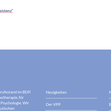
sistenz“
erufsstand im BDP.
Neuigkeiten
M
otherapie, für
r Psychologie. Wir
Der VPP
B
eutischen