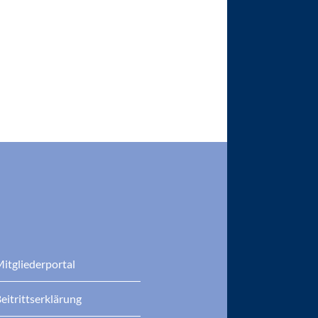
itgliederportal
eitrittserklärung