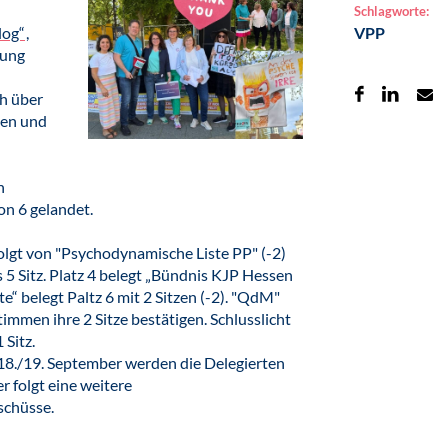
Schlagworte:
log“
,
VPP
lung
ch über
men und
n
on 6 gelandet.
efolgt von "Psychodynamische Liste PP" (-2)
 5 Sitz. Platz 4 belegt „Bündnis KJP Hessen
te“ belegt Paltz 6 mit 2 Sitzen (-2). "QdM"
mmen ihre 2 Sitze bestätigen. Schlusslicht
 Sitz.
18./19. September werden die Delegierten
folgt eine weitere
schüsse.