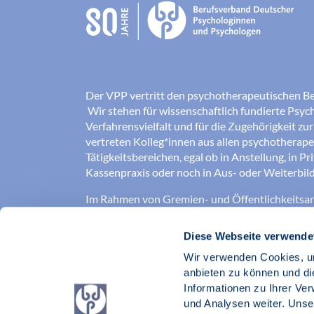
Der VPP vertritt den psychotherapeutischen B
Wir stehen für wissenschaftlich fundierte Psych
Verfahrensvielfalt und für die Zugehörigkeit zu
vertreten Kolleg*innen aus allen psychotherap
Tätigkeitsbereichen, egal ob in Anstellung, in Pr
Kassenpraxis oder noch in Aus- oder Weiterbild
Im Rahmen von Gremien- und Öffentlichkeitsarb
für die Verbesserung der Arbeits-, Aus- und
Weiterbildungsbedingungen ein, sowie für eine
Diese Webseite verwende
psychotherapeutische Versorgung.
Wir verwenden Cookies, um
Gute Psychotherapie braucht einen aktiven Ber
anbieten zu können und di
Informationen zu Ihrer Ve
Verband der Psychotherapeutinnen und Psyc
und Analysen weiter. Unse
BDP e. V.