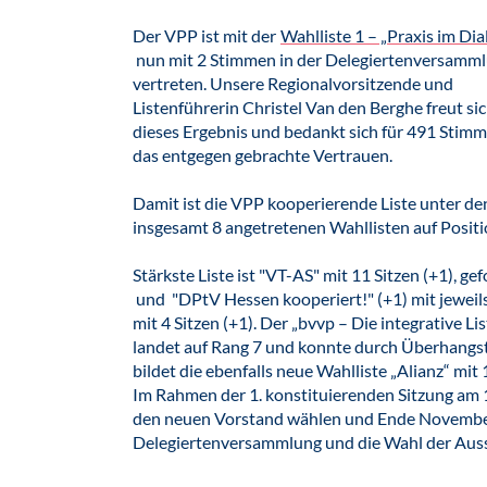
Der VPP ist mit der
Wahlliste 1 – „Praxis im Dia
nun mit 2 Stimmen in der Delegiertenversamm
vertreten. Unsere Regionalvorsitzende und
Listenführerin Christel Van den Berghe freut si
dieses Ergebnis und bedankt sich für 491 Stim
das entgegen gebrachte Vertrauen.
Damit ist die VPP kooperierende Liste unter de
insgesamt 8 angetretenen Wahllisten auf Positi
Stärkste Liste ist "VT-AS" mit 11 Sitzen (+1), g
und "DPtV Hessen kooperiert!" (+1) mit jeweils
mit 4 Sitzen (+1). Der „bvvp – Die integrative Lis
landet auf Rang 7 und konnte durch Überhangsti
bildet die ebenfalls neue Wahlliste „Alianz“ mit 1
Im Rahmen der 1. konstituierenden Sitzung am 
den neuen Vorstand wählen und Ende November 
Delegiertenversammlung und die Wahl der Aus