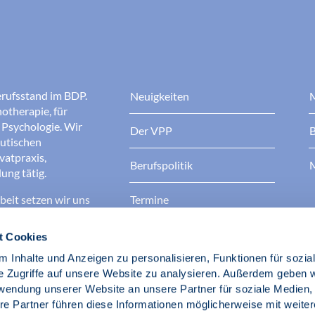
erufsstand im BDP.
Neuigkeiten
M
otherapie, für
r Psychologie. Wir
Der VPP
B
eutischen
ivatpraxis,
Berufspolitik
M
ung tätig.
eit setzen wir uns
Termine
 bessere
Kontakt
t Cookies
 Inhalte und Anzeigen zu personalisieren, Funktionen für sozia
ufsstand!
e Zugriffe auf unsere Website zu analysieren. Außerdem geben w
rwendung unserer Website an unsere Partner für soziale Medien
hotherapeuten im
re Partner führen diese Informationen möglicherweise mit weite