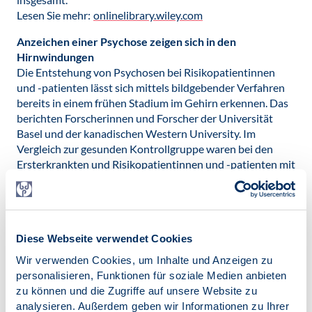
Lesen Sie mehr:
onlinelibrary.wiley.com
Anzeichen einer Psychose zeigen sich in den
Hirnwindungen
Die Entstehung von Psychosen bei Risikopatientinnen
und -patienten lässt sich mittels bildgebender Verfahren
bereits in einem frühen Stadium im Gehirn erkennen. Das
berichten Forscherinnen und Forscher der Universität
Basel und der kanadischen Western University. Im
Vergleich zur gesunden Kontrollgruppe waren bei den
Ersterkrankten und Risikopatientinnen und -patienten mit
einer späteren Psychose-Transition die Windungen der
einzelnen Hirnregionen weniger gut miteinander integriert
und stärker isoliert. Zudem ergaben die Analysen, dass
sich anhand dieses Verfahrens mit über 80 Prozent
Diese Webseite verwendet Cookies
Sicherheit voraussagen ließ, welche der Risikopatienten
später an einer Psychose erkrankten und welche nicht.
Wir verwenden Cookies, um Inhalte und Anzeigen zu
Lesen Sie mehr:
www.amanetwork.com
personalisieren, Funktionen für soziale Medien anbieten
zu können und die Zugriffe auf unsere Website zu
Männermangel in der Psychologie
analysieren. Außerdem geben wir Informationen zu Ihrer