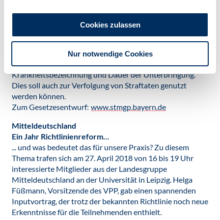
potenzielle Straftäterinnen und Straftäter angesehen
werden und nicht als Patientinnen und Patienten: In einer
Cookies zulassen
geplanten Unterbringungsdatei sollen für mindestens fünf
Jahre von allen auf Anordnung eines Gerichts in die
Psychiatrie eingewiesenen Menschen Daten gespeichert
Nur notwendige Cookies
werden, darunter Name, Familienstand,
Krankheitsbezeichnung und Dauer der Unterbringung.
Dies soll auch zur Verfolgung von Straftaten genutzt
werden können.
Zum Gesetzesentwurf:
www.stmgp.bayern.de
Mitteldeutschland
Ein Jahr Richtlinienreform…
... und was bedeutet das für unsere Praxis? Zu diesem
Thema trafen sich am 27. April 2018 von 16 bis 19 Uhr
interessierte Mitglieder aus der Landesgruppe
Mitteldeutschland an der Universität in Leipzig. Helga
Füßmann, Vorsitzende des VPP, gab einen spannenden
Inputvortrag, der trotz der bekannten Richtlinie noch neue
Erkenntnisse für die Teilnehmenden enthielt.