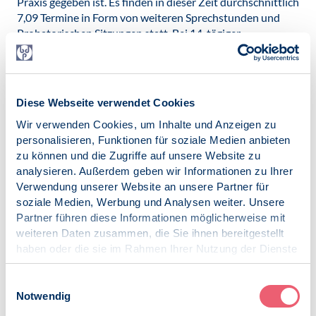
Praxis gegeben ist. Es finden in dieser Zeit durchschnittlich
7,09 Termine in Form von weiteren Sprechstunden und
Probatorischen Sitzungen statt. Bei 14-tägiger
Terminierung können damit 16 Wochen überbrückt
werden.
Dies bedeutet, dass die Situation insgesamt dem Bedarf
gerecht wird, aber dass bei der Bedarfsplanung
Diese Webseite verwendet Cookies
differenziert und regional nachgesteuert werden sollte
Wir verwenden Cookies, um Inhalte und Anzeigen zu
(vgl. BPtK, 2023).
personalisieren, Funktionen für soziale Medien anbieten
zu können und die Zugriffe auf unsere Website zu
Das Zentralinstitut für die Kassenärztliche Versorgung
analysieren. Außerdem geben wir Informationen zu Ihrer
(Zi) bestätigt außerdem in einer aktuellen Studie, dass
Verwendung unserer Website an unsere Partner für
Termine über die 116 117 auch in psychotherapeutische
soziale Medien, Werbung und Analysen weiter. Unsere
Praxen innerhalb von wenigen Tagen vermittelt werden.
Partner führen diese Informationen möglicherweise mit
Gesetzliche Vorgabe ist die Vermittlung von Terminen für
weiteren Daten zusammen, die Sie ihnen bereitgestellt
Psychotherapeutische Sprechstunden innerhalb von vier
haben oder die sie im Rahmen Ihrer Nutzung der Dienste
Wochen. Allerdings ist eine Psychotherapeutische
gesammelt haben.
Sprechstunde nur eine erste Abklärung und Information,
Impressum
|
Datenschutz
die wichtig für die Steuerung ist, aber keine Behandlung
Einwilligungsauswahl
ersetzt.
Notwendig