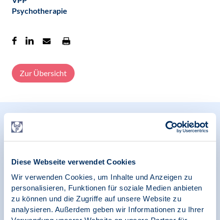
Psychotherapie
Zur Übersicht
Relevante Nachrichten
Diese Webseite verwendet Cookies
11.06.2026
Vertragspsychotherapie | Gerechte
Wir verwenden Cookies, um Inhalte und Anzeigen zu
psychotherapeutische Versorgung
personalisieren, Funktionen für soziale Medien anbieten
zu können und die Zugriffe auf unsere Website zu
Gemeinsam stark – Demo gegen Kürzungen
analysieren. Außerdem geben wir Informationen zu Ihrer
am 8. Juni 2026 in Berlin – Redebeitrag von