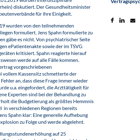
Vertragspsy
ein) diskutiert. Der Gesundheitsminister
peutenverbände für ihre Einigkeit.
019 wurden von den teilnehmenden
iegen formuliert. Jens Spahn formulierte zu
n gäbe es nicht. Von psychiatrischer Seite
tigen ePatientenakte sowie der im TSVG
äten kritisiert. Spahn reagierte hierauf
itswesen werde auf alle Fälle kommen.
vertrag vorgeschriebenen
 vollem Kassensitz schmetterte der
s Fehler an, dass diese Frage immer wieder
de u.a. eingefordert, die Arzttätigkeit für
dene Experten sind bei der Behandlung zu
rholt die Budgetierung als größtes Hemmnis
ell in verschiedenen Regionen bereits
Jens Spahn klar: Eine generelle Aufhebung
xplosion zu Folge und werde abgelehnt.
dlungsstundenerhöhung auf 25