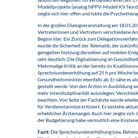
Modellprojekte (analog NPPV-Modell KV Nordrh
zeigte sich hier offen und lobte die Psychothera
In der großen Dialogveranstaltung am 18.01.2
Vertreterinnen und Vertretern verschiedene Anl
Beginn klar: Ein Zurück zum Delegationsverfahre
wurde die Sicherheit der Telematik, der zukünf
geregelten Nutzung derselben auf mobilen Endger
sehr deutlich: Die Digitalisierung im Gesundhe
Mehrmalige Kritik an der bereits im Koalitions
Sprechstundenerhöhung auf 25 h pro Woche bei
Gesundheitsminister ebenfalls ab. Er sähe es al
gestellt werde. Von den Ärzten in Ausbildung wur
mehr Interdisziplinarität auszulegen: Verschie
beachten. Von Seite der Fachärzte wurde wiede
für Verdienstanreize kritisiert. Es bestehe aktu
erheblicher Ärztemangel. Auch hier zeigte sich 
der Budgetierung habe vermutlich eine Kostene
Fazit:
Die Sprechstundenerhöhung bzw. Behan