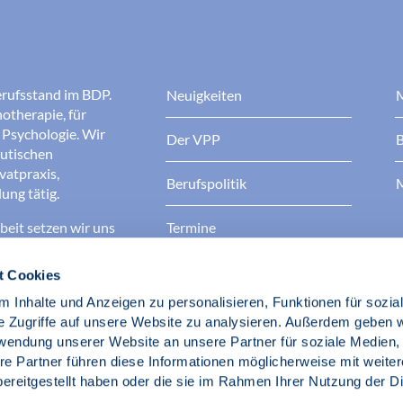
erufsstand im BDP.
Neuigkeiten
M
otherapie, für
r Psychologie. Wir
Der VPP
B
eutischen
ivatpraxis,
Berufspolitik
M
ung tätig.
eit setzen wir uns
Termine
 bessere
Kontakt
t Cookies
 Inhalte und Anzeigen zu personalisieren, Funktionen für sozia
ufsstand!
e Zugriffe auf unsere Website zu analysieren. Außerdem geben w
rwendung unserer Website an unsere Partner für soziale Medien
hotherapeuten im
re Partner führen diese Informationen möglicherweise mit weite
ereitgestellt haben oder die sie im Rahmen Ihrer Nutzung der D