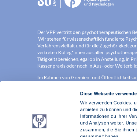
Der VPP vertritt den psychotherapeutischen B
Wir stehen für wissenschaftlich fundierte Psych
Verfahrensvielfalt und für die Zugehörigkeit zu
vertreten Kolleg*innen aus allen psychotherap
Tätigkeitsbereichen, egal ob in Anstellung, in Pr
Kassenpraxis oder noch in Aus- oder Weiterbild
Im Rahmen von Gremien- und Öffentlichkeitsarb
für die Verbesserung der Arbeits-, Aus- und
Weiterbildungsbedingungen ein, sowie für eine
Diese Webseite verwende
psychotherapeutische Versorgung.
Wir verwenden Cookies, um
Gute Psychotherapie braucht einen aktiven Ber
anbieten zu können und di
Informationen zu Ihrer Ve
Verband der Psychotherapeutinnen und Psyc
und Analysen weiter. Unse
BDP e. V.
zusammen, die Sie ihnen b
gesammelt haben.