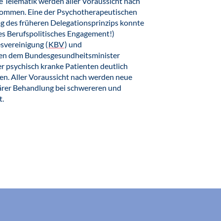
 Telematik werden aller Voraussicht nach
 kommen. Eine der Psychotherapeutischen
g des früheren Delegationsprinzips konnte
es Berufspolitisches Engagement!)
svereinigung (
KBV
) und
em Bun­des­ge­sund­heits­mi­nis­ter
r psychisch kranke Patienten deutlich
nen. Aller Voraussicht nach werden neue
närer Behandlung bei schwereren und
t.