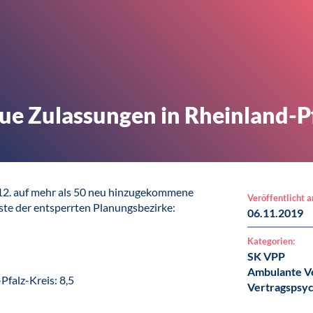
eue Zulassungen in Rheinland-P
.12. auf mehr als 50 neu hinzugekommene
Veröffentlicht 
iste der entsperrten Planungsbezirke:
06.11.2019
Kategorien:
SK VPP
Ambulante V
Pfalz-Kreis: 8,5
Vertragspsy