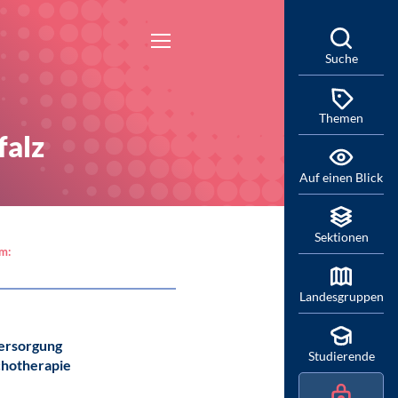
Suche
Themen
falz
Auf einen Blick
Sektionen
am:
Landesgruppen
ersorgung
Studierende
chotherapie