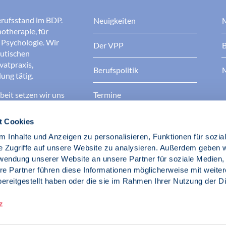
erufsstand im BDP.
Neuigkeiten
M
otherapie, für
r Psychologie. Wir
Der VPP
B
eutischen
ivatpraxis,
Berufspolitik
M
ung tätig.
eit setzen wir uns
Termine
 bessere
Kontakt
t Cookies
 Inhalte und Anzeigen zu personalisieren, Funktionen für sozia
ufsstand!
e Zugriffe auf unsere Website zu analysieren. Außerdem geben w
rwendung unserer Website an unsere Partner für soziale Medien
hotherapeuten im
re Partner führen diese Informationen möglicherweise mit weite
ereitgestellt haben oder die sie im Rahmen Ihrer Nutzung der D
z