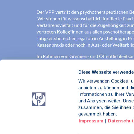
Der VPP vertritt den psychotherapeutischen B
Wir stehen für wissenschaftlich fundierte Psych
Verfahrensvielfalt und für die Zugehörigkeit zu
vertreten Kolleg*innen aus allen psychotherap
Tätigkeitsbereichen, egal ob in Anstellung, in Pr
Kassenpraxis oder noch in Aus- oder Weiterbild
Im Rahmen von Gremien- und Öffentlichkeitsarb
für die Verbesserung der Arbeits-, Aus- und
Weiterbildungsbedingungen ein, sowie für eine
Diese Webseite verwende
psychotherapeutische Versorgung.
Wir verwenden Cookies, um
Gute Psychotherapie braucht einen aktiven Ber
anbieten zu können und di
Informationen zu Ihrer Ve
Verband der Psychotherapeutinnen und Psyc
und Analysen weiter. Unse
BDP e. V.
zusammen, die Sie ihnen b
gesammelt haben.
Impressum
|
Datenschut