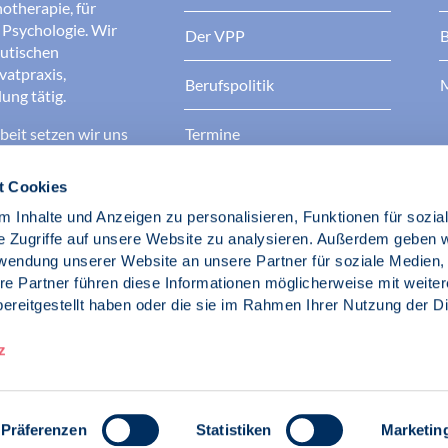
otherapie, für
r Psychologie. Wir
Der VPP
B
eutischen
ivatpraxis,
Berufspolitik
M
ung tätig.
eit setzen wir uns
Termine
 bessere
Kontakt
t Cookies
 Inhalte und Anzeigen zu personalisieren, Funktionen für sozia
ufsstand!
e Zugriffe auf unsere Website zu analysieren. Außerdem geben w
rwendung unserer Website an unsere Partner für soziale Medien
hotherapeuten im
re Partner führen diese Informationen möglicherweise mit weite
ereitgestellt haben oder die sie im Rahmen Ihrer Nutzung der D
z
Präferenzen
Statistiken
Marketin