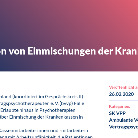
n von Einmischungen der Kra
Veröffentlicht 
26.02.2020
land (koordiniert im Gesprächskreis II)
ragspsychotherapeuten e. V. (bvvp) Fälle
Kategorien:
 Erlaubte hinaus in Psychotherapien
SK VPP
e über Einmischung der Krankenkassen in
Ambulante V
Vertragspsy
h Kassenmitarbeiterinnen und -mitarbeitern
g mit Arbeitsunfähigkeit, die Patientinnen