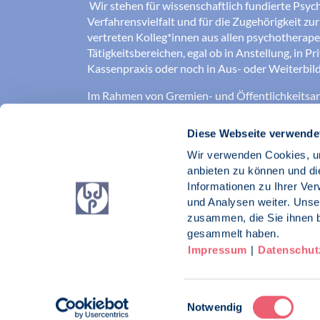
Wir stehen für wissenschaftlich fundierte Psych
Verfahrensvielfalt und für die Zugehörigkeit zu
vertreten Kolleg*innen aus allen psychotherap
Tätigkeitsbereichen, egal ob in Anstellung, in Pr
Kassenpraxis oder noch in Aus- oder Weiterbild
Im Rahmen von Gremien- und Öffentlichkeitsarb
für die Verbesserung der Arbeits-, Aus- und
Weiterbildungsbedingungen ein, sowie für eine
Diese Webseite verwende
psychotherapeutische Versorgung.
Wir verwenden Cookies, um
Gute Psychotherapie braucht einen aktiven Ber
anbieten zu können und di
Informationen zu Ihrer Ve
Verband der Psychotherapeutinnen und Psyc
und Analysen weiter. Unse
BDP e. V.
zusammen, die Sie ihnen b
gesammelt haben.
Impressum
|
Datenschut
Impressum
Datenschutz
Kontakt
Einwilligungsauswahl
Notwendig