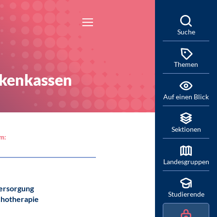
Suche
Themen
nkenkassen
Auf einen Blick
Sektionen
am:
Landesgruppen
ersorgung
Studierende
chotherapie