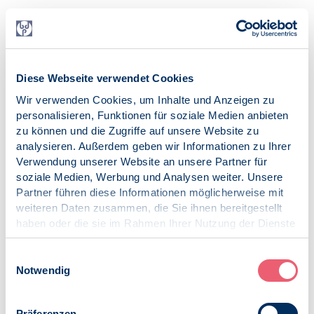
Ermächtigung zur vertragspsychotherapeutischen Versorgung
Bereits in der Flüchtlingswelle 2015 stiegt der
psychotherapeutische Versorgungsbedarf von
Diese Webseite verwendet Cookies
Geflüchteten stark an. Eine Lösung der kurzfristigen
Deckung von Versorgungslücken schien die temporäre
Wir verwenden Cookies, um Inhalte und Anzeigen zu
Ermächtigung von Kolleginnen und Kollegen zu sein. D
ie
personalisieren, Funktionen für soziale Medien anbieten
Bundespsychothera­peutenkammer informierte
zu können und die Zugriffe auf unsere Website zu
umfassend über das Prozedere. Ein Antrag auf
analysieren. Außerdem geben wir Informationen zu Ihrer
Ermächtigung bei der zuständigen Kassenärztlichen
Verwendung unserer Website an unsere Partner für
Vereinigung hat gute Erfolgsaussichten, insbesondere
soziale Medien, Werbung und Analysen weiter. Unsere
dann, wenn auch noch entsprechende Sprachkenntnisse
Partner führen diese Informationen möglicherweise mit
bei der beantragenden Therapeutin/dem beantragenden
weiteren Daten zusammen, die Sie ihnen bereitgestellt
Therapeuten vorhanden sind. Allerdings bedeutet ein
haben oder die sie im Rahmen Ihrer Nutzung der Dienste
Antrag auf Ermächtigung eben auch nur eine temporäre
gesammelt haben.
Zulassung, die ggf. auch noch auf die Behandlung
Impressum
|
Datenschutz
Einwilligungsauswahl
bestimmter Gruppen oder die Abrechnung bestimmter
Notwendig
Ziffern beschränkt ist.
Präferenzen
Beantragung von Sonderbedarfszulassungen