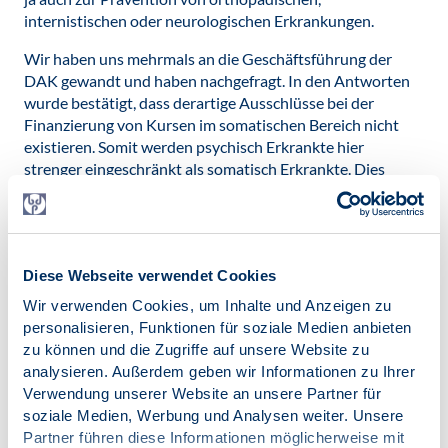
internistischen oder neurologischen Erkrankungen.
Wir haben uns mehrmals an die Geschäftsführung der
DAK gewandt und haben nachgefragt. In den Antworten
wurde bestätigt, dass derartige Ausschlüsse bei der
Finanzierung von Kursen im somatischen Bereich nicht
existieren. Somit werden psychisch Erkrankte hier
strenger eingeschränkt als somatisch Erkrankte. Dies
bedeutet aus unseren Augen: Diskriminierung. Die
Regelung der DAK bezieht sich gezielt auf die erst seit
2017 existierende Abrechnungsziffer Akuttherapie. Diese
ist nicht genehmigungspflichtig, sondern nur
Diese Webseite verwendet Cookies
anzeigepflichtig. Handelt es sich etwa um eine
„Retourkutsche“ auf Kosten psychisch Kranker, da
Wir verwenden Cookies, um Inhalte und Anzeigen zu
Krankenkassen bei dieser Leistung nicht mehr gefragt
personalisieren, Funktionen für soziale Medien anbieten
werden?
zu können und die Zugriffe auf unsere Website zu
analysieren. Außerdem geben wir Informationen zu Ihrer
Dies sind natürlich Vermutungen. Auf alle Fälle hoffen wir,
Verwendung unserer Website an unsere Partner für
dass die DAK diese Praktik zugunsten ihrer Versicherten
soziale Medien, Werbung und Analysen weiter. Unsere
wieder zurücknimmt.
Partner führen diese Informationen möglicherweise mit