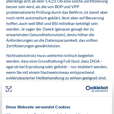
allerdings erst ab dem 1.4.23. Ob eine solche Zertifizierung
besser sein wird, als die von BDP und VPP
problematisierte Prüfung durch das BefArm, ist damit aber
noch nicht automatisch geklärt, lässt aber auf Besserung
hoffen, auch weil BfdI und BSI mittelbar beteiligt sein
werden. Je vager der Zweck (genauer gesagt der zu
erwartenden Gesundheitsnutzen), desto höher die
Anforderungen an die Datensparsamkeit, das sollten
Zertifizierungen gewährleisten.
Nichtsdestotrotz muss weiterhin kritisch begleitet
werden, dass eine Grundhaltung Fuß fasst, dass DiGA –
egal ob bei Erprobung oder gelistet – nur etabliert werden,
wenn Sie mit einem Nachweisniveau entsprechend
evidenzbasierter Heilbehandlung zu wirken geeignet sind.
Andernfalls unterliegen sie immer dem Verdacht, dass
diversen Beteiligten das beiläufige Datensammeln
(insgeheim) viel bedeutet. Dass das einigen Patient*innen
(vermeintlich?) egal sein könnte, ist insofern
nebensächlich, als der Staat die Maxime der
Diese Webseite verwendet Cookies
Datensparsamkeit insbesondere bei Gesundheitsdaten