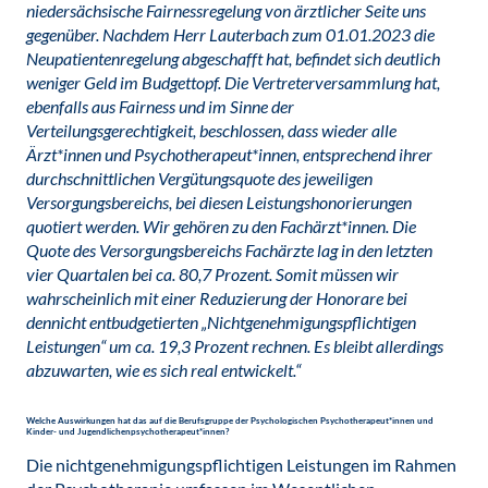
niedersächsische Fairnessregelung von ärztlicher Seite uns
gegenüber. Nachdem Herr Lauterbach zum 01.01.2023 die
Neupatientenregelung abgeschafft hat, befindet sich deutlich
weniger Geld im Budgettopf. Die Vertreterversammlung hat,
ebenfalls aus Fairness und im Sinne der
Verteilungsgerechtigkeit, beschlossen, dass wieder alle
Ärzt*innen und Psychotherapeut*innen, entsprechend ihrer
durchschnittlichen Vergü­tungsquote des jeweiligen
Versorgungsbereichs, bei diesen Leistungs­honorierungen
quotiert werden. Wir gehören zu den Fachärzt*innen. Die
Quote des Versorgungs­bereichs Fachärzte lag in den letzten
vier Quartalen bei ca. 80,7 Prozent. Somit müssen wir
wahrscheinlich mit einer Reduzierung der Honorare bei
den
nicht entbudgetierten „Nichtgenehmigungspflichtigen
Leistungen“ um ca. 19,3 Prozent rechnen. Es bleibt allerdings
abzuwarten, wie es sich real entwickelt.“
Welche Auswirkungen hat das auf die Berufsgruppe der Psychologischen Psychotherapeut*innen und
Kinder- und Jugendlichenpsychotherapeut*innen?
Die nichtgenehmigungspflichtigen Leistungen im Rahmen