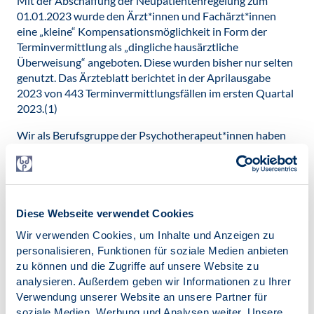
Mit der Abschaffung der Neupatientenregelung zum
01.01.2023 wurde den Ärzt*innen und Fachärzt*innen
eine „kleine“ Kompensationsmöglichkeit in Form der
Terminvermittlung als „ding­liche hausärztliche
Überweisung“ angeboten. Diese wurden bisher nur selten
genutzt. Das Ärzteblatt berichtet in der Aprilausgabe
2023 von 443 Terminvermittlungsfällen im ersten Quartal
2023.(1)
Wir als Berufsgruppe der Psychotherapeut*innen haben
aufgrund der Art und Dauer der psycho­therapeutischen
Behandlungen erneut kaum Möglichkeiten, von dieser
Variante zu profitieren. D. h. wir werden doppelt bestraft:
Zum einen verlieren wir circa 20 Prozent unseres
Honorars in einem wichtigen Leistungsspektrum, zum
Diese Webseite verwendet Cookies
anderen bekommen wir keine Möglichkeit, dies nur
Wir verwenden Cookies, um Inhalte und Anzeigen zu
annähernd auszugleichen.
personalisieren, Funktionen für soziale Medien anbieten
zu können und die Zugriffe auf unsere Website zu
All dies ist zudem vor dem Hintergrund zu betrachten,
analysieren. Außerdem geben wir Informationen zu Ihrer
dass psychologische Psychotherapeut*innen und Kinder-
Verwendung unserer Website an unsere Partner für
und Jugendlichenpsychotherapeut*innen bereits die im
soziale Medien, Werbung und Analysen weiter. Unsere