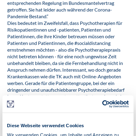
entsprechenden Regelung im Bundesmantelvertrag
getroffen. Sie hat leider auch während der Corona-
Pandemie Bestand.“
Dies bedeutet im Zweifelsfall, dass Psychotherapien für
Risikopatientinnen und -patienten, Patienten und
Patientinnen, die ihre Kinder betreuen müssen oder
Patienten und Patientinnen, die #socialdistancing
ernstnehmen möchten - also die Psychotherapiepraxis
nicht betreten können - für eine noch ungewisse Zeit
unbehandelt bleiben, da sie die Fernbehandlung nicht in
Anspruch nehmen dürfen. Interessant, wo doch gerade
Krankenkassen wie die TK auch mit Online-Angeboten
werben. Gerade für die Patientengruppe, bei der ein
dringender und unaufschiebbarer Psychotherapiebedarf
ja per Kostenerstattungsantrag attestiert wurde und eine
Bewilligung der zustehenden Therapie oftmals erkämpft
werden musste, besonders dramatisch, unnötig und
unverständlich.
Der VPP fordert daher:
Diese Webseite verwendet Cookies
Eine offizielle Stellungnahme der Techniker
Wir verwenden Cookies, um Inhalte und Anzeigen zu