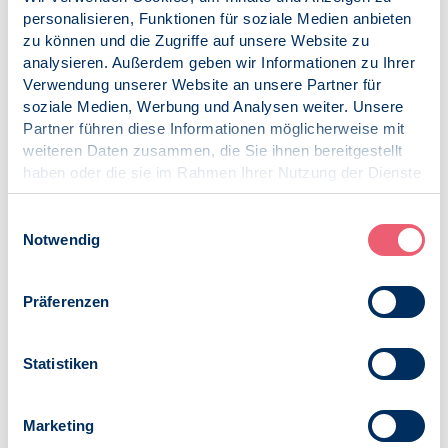
Krankenkasse zu den Schreiben und dem aktuellen
personalisieren, Funktionen für soziale Medien anbieten
Verfahren bezüglich Fernbehandlung in der
zu können und die Zugriffe auf unsere Website zu
außervertraglichen Psychotherapie.
analysieren. Außerdem geben wir Informationen zu Ihrer
Verwendung unserer Website an unsere Partner für
Eine unbürokratische Lösung zur Fernbehandlung
soziale Medien, Werbung und Analysen weiter. Unsere
während der Corona-Pandemie, bspw. indem
Partner führen diese Informationen möglicherweise mit
antraglos Videotelefonie und Telefonate abgerechnet
weiteren Daten zusammen, die Sie ihnen bereitgestellt
werden dürfen (z. B. regulär nach GOÄ/GOP 861, 863
haben oder die sie im Rahmen Ihrer Nutzung der Dienste
oder 870 ohne erneuten, spezifischen Antrag).
gesammelt haben.
Krankenkassen sollten dies unaufgefordert und
Impressum
|
Datenschutz
Einwilligungsauswahl
öffentlich einsehbar mitteilen.
Notwendig
Den generellen Abbau der Diskriminierung von
Patienten und Patientinnen, die eine außervertragliche
Präferenzen
Psychotherapie in Anspruch nehmen müssen, weil
ihnen eine Vertragspsychotherapie nicht rechtzeitig
beschafft werden konnte.
Statistiken
Mehr berufspolitische Unterstützung der
Bundespsychotherapeutenkammer und der
Marketing
Psychotherapeutenkammern für die Bedürfnisse von