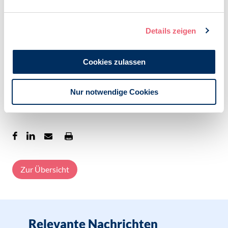
Privatpraxen und deren Patienten und Patientinnen.
Veröffentlicht am:
Details zeigen
04.05.2020
Kategorien:
Cookies zulassen
SK VPP
Ambulante Versorgung
Nur notwendige Cookies
Außervertragliche Psychotherapie
VPP-Stellungnahmen
Zur Übersicht
Relevante Nachrichten