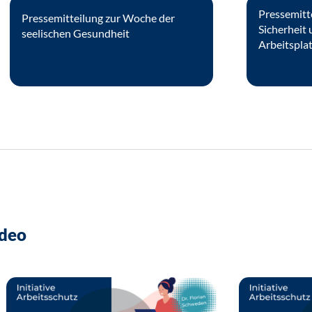
Pressemitt
Pressemitteilung zur Woche der
Sicherheit
seelischen Gesundheit
Arbeitspla
ideo