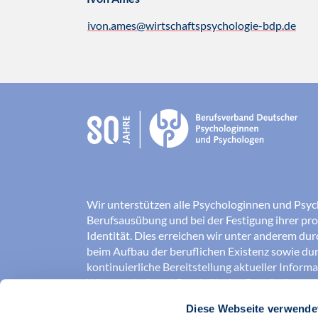
ivon.ames@wirtschaftspsychologie-bdp.de
Wir unterstützen alle Psychologinnen und Psyc
Berufsausübung und bei der Festigung ihrer pro
Identität. Dies erreichen wir unter anderem du
beim Aufbau der beruflichen Existenz sowie dur
kontinuierliche Bereitstellung aktueller Inform
Wissenschaft und Praxis für den Berufsalltag.
Diese Webseite verwende
Wir erschließen und sichern Berufsfelder und so