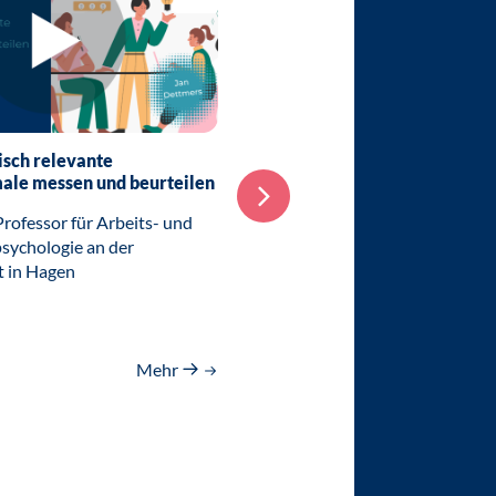
isch relevante
17.10.24: Zukunftsfähige
ale messen und beurteilen
Arbeitsgestaltung - Förderung
Gesundheit und Innovation i
rofessor für Arbeits- und
der Arbeitswelt
sychologie an der
Ivon Ames, Arbeitspsychologin 
t in Hagen
Sektion Wirtschaftspsychologi
Mehr