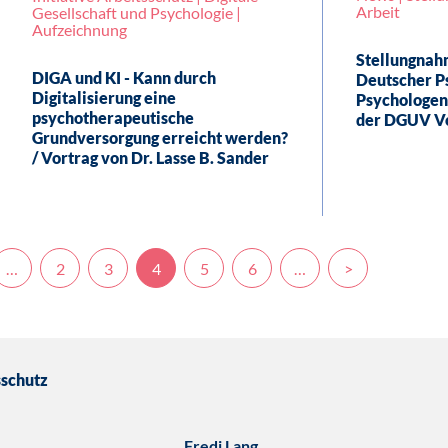
Arbeit
Gesellschaft und Psychologie |
Aufzeichnung
Stellungnah
DIGA und KI - Kann durch
Deutscher P
Digitalisierung eine
Psychologen
psychotherapeutische
der DGUV Vo
Grundversorgung erreicht werden?
/ Vortrag von Dr. Lasse B. Sander
…
2
3
4
5
6
…
>
sschutz
Fredi Lang