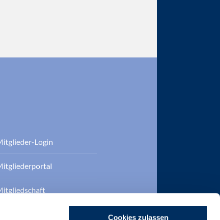
itglieder-Login
itgliederportal
itgliedschaft
eratung
Cookies zulassen