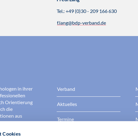
Tel.: +49 (0)30 - 209 166 630
f.lang@bdp-verband.de
hologen in ihrer
Verband
M
fessionellen
rch Orientierung
Aktuelles
M
ch die
ationen aus
Termine
M
t Cookies
Presse
B
rgen dafür, dass