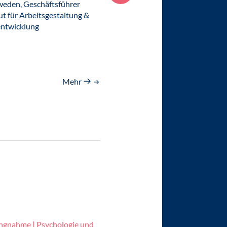
hweden, Geschäftsführer
Organisationspsychologie an de
ut für Arbeitsgestaltung &
FernUniversität in Hagen
entwicklung
Mehr
ungnahme | Psychologie und