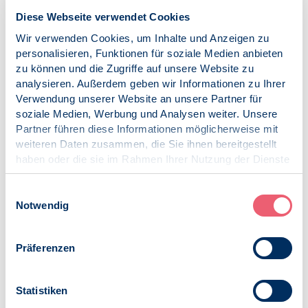
Diese Webseite verwendet Cookies
Wir verwenden Cookies, um Inhalte und Anzeigen zu
personalisieren, Funktionen für soziale Medien anbieten
03.12.2024
zu können und die Zugriffe auf unsere Website zu
Pressemitteilung | Psychologie und Gesundheit |
analysieren. Außerdem geben wir Informationen zu Ihrer
Digitale Gesellschaft und Psychologie
Verwendung unserer Website an unsere Partner für
soziale Medien, Werbung und Analysen weiter. Unsere
Die ePA für alle schützt sensible Befunde
Partner führen diese Informationen möglicherweise mit
nicht ausreichend!
weiteren Daten zusammen, die Sie ihnen bereitgestellt
haben oder die sie im Rahmen Ihrer Nutzung der Dienste
gesammelt haben.
Impressum
|
Datenschutz
Einwilligungsauswahl
12.11.2024
Notwendig
Digitale Gesellschaft und Psychologie |
Aufzeichnung | BDP-Mitglieder
Präferenzen
Infoveranstaltung zur elektronischen
Patientenakte: ePA für alle / Der ganze
Vortrag als Video
Statistiken