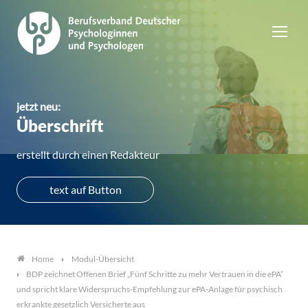
jetzt neu:
Überschrift
erstellt durch einen Redakteur
text auf Button
Modul-Übersicht
Home
BDP zeichnet Offenen Brief „Fünf Schritte zu mehr Vertrauen in die ePA“
und spricht klare Widerspruchs-Empfehlung zur ePA-Anlage für psychisch
erkrankte gesetzlich Versicherte aus