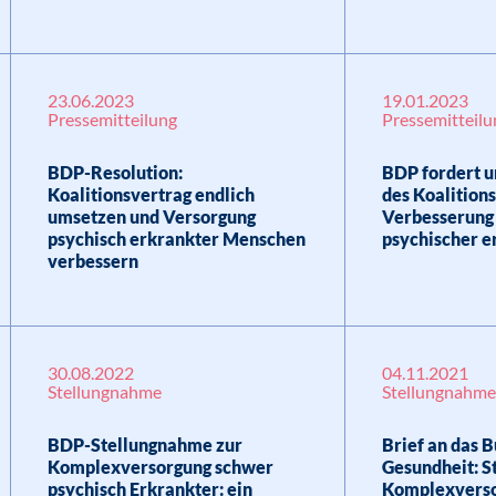
23.06.2023
19.01.2023
Pressemitteilung
Pressemitteilu
BDP-Resolution:
BDP fordert 
Koalitionsvertrag endlich
des Koalition
umsetzen und Versorgung
Verbesserung
psychisch erkrankter Menschen
psychischer 
verbessern
30.08.2022
04.11.2021
Stellungnahme
Stellungnahm
BDP-Stellungnahme zur
Brief an das 
Komplexversorgung schwer
Gesundheit: S
psychisch Erkrankter: ein
Komplexverso