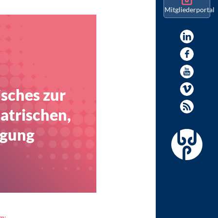
Mitgliederportal
sches zur
atrischen,
rgung
am: