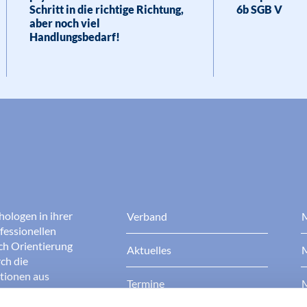
Schritt in die richtige Richtung,
6b SGB V
aber noch viel
Handlungsbedarf!
hologen in ihrer
Verband
M
fessionellen
rch Orientierung
Aktuelles
M
ch die
ationen aus
Termine
M