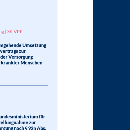
ng | SK VPP
umgehende Umsetzung
svertrags zur
 der Versorgung
erkrankter Menschen
e
Bundesministerium für
tellungnahme zur
rgung nach § 92n Abs.