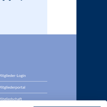
itglieder-Login
itgliederportal
itgliedschaft