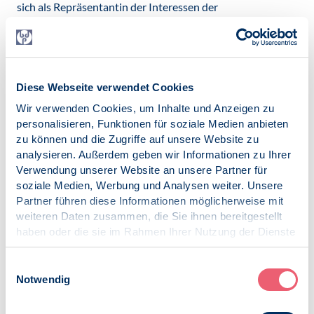
sich als Repräsentantin der Interessen der
Psychologenschaft in Deutschland in den Bereichen
Forschung, Lehre und Praxis.
Ihre Ansprechpartnerin:
Bettina Genée
Diese Webseite verwendet Cookies
Presse- und Öffentlichkeitsarbeit
Wir verwenden Cookies, um Inhalte und Anzeigen zu
Fon: +49176 58868222
personalisieren, Funktionen für soziale Medien anbieten
Mail: presse@bdp-verband.de
zu können und die Zugriffe auf unsere Website zu
analysieren. Außerdem geben wir Informationen zu Ihrer
Datei herunterladen:
Verwendung unserer Website an unsere Partner für
20240618_BDP_PM_IUPsyS-
soziale Medien, Werbung und Analysen weiter. Unsere
Auszeichnung_an_Prof._Dr._Markus_Langer.pdf
[366
Partner führen diese Informationen möglicherweise mit
KB]
weiteren Daten zusammen, die Sie ihnen bereitgestellt
haben oder die sie im Rahmen Ihrer Nutzung der Dienste
gesammelt haben.
Impressum
|
Datenschutz
Einwilligungsauswahl
Kontakt:
Notwendig
presse@bdp-verband.de