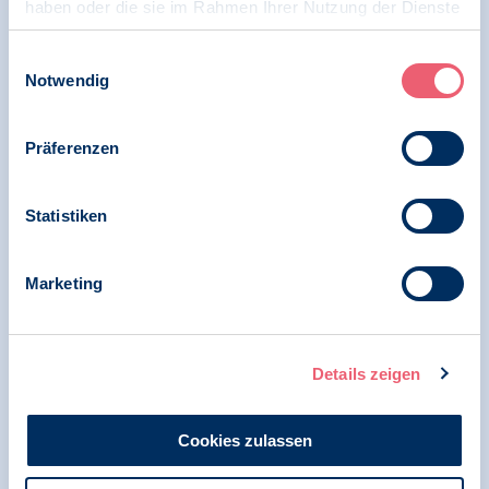
haben oder die sie im Rahmen Ihrer Nutzung der Dienste
gesammelt haben.
Impressum
|
Datenschutz
Einwilligungsauswahl
Notwendig
28.11.2024
News | Psychologie und Gesundheit
Präferenzen
BDP zeichnet Verbändebrief zum
„Gesetzentwurf zur Neuregelung des
Schwangerschaftsabbruchs“
Statistiken
Marketing
26.09.2023
Pressemitteilung | Psychologie und Gesundheit
Details zeigen
BDP unterstützt Resolution zur Sicherung der
psychosozialen Versorgung in
Akutkrankenhäusern
Cookies zulassen