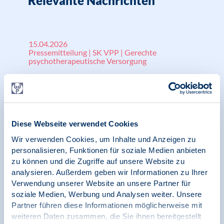
Relevante Nachrichten
15.04.2026
Pressemitteilung | SK VPP | Gerechte
psychotherapeutische Versorgung
4000 demonstrierten in Berlin für die
Sicherung der psychotherapeutischen
Versorgung
Diese Webseite verwendet Cookies
Wir verwenden Cookies, um Inhalte und Anzeigen zu
personalisieren, Funktionen für soziale Medien anbieten
28.07.2025
zu können und die Zugriffe auf unsere Website zu
Pressemitteilung | Psychotherapie-Ausbildung |
Ambulante Versorgung
analysieren. Außerdem geben wir Informationen zu Ihrer
Verwendung unserer Website an unsere Partner für
soziale Medien, Werbung und Analysen weiter. Unsere
Vorschläge des GKV-Spitzenverbandes gehen
Partner führen diese Informationen möglicherweise mit
an Realität der Versorgungssituation in
Deutschland vorbei
weiteren Daten zusammen, die Sie ihnen bereitgestellt