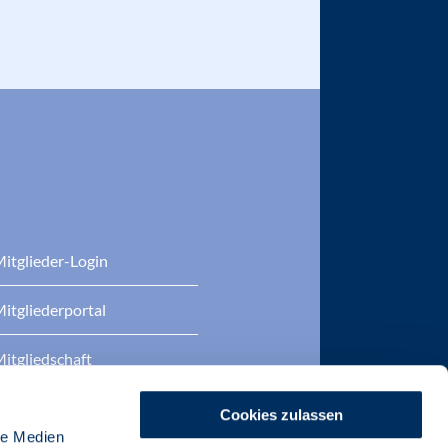
itglieder-Login
itgliederportal
itgliedschaft
eratung
Cookies zulassen
le Medien