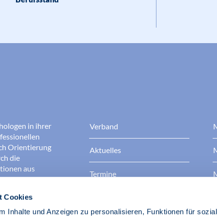
hologen in ihrer
Verband
M
fessionellen
rch Orientierung
Aktuelles
M
ch die
ationen aus
Termine
M
t Cookies
Presse
B
rgen dafür, dass
erantwortungsvoll
 Inhalte und Anzeigen zu personalisieren, Funktionen für sozia