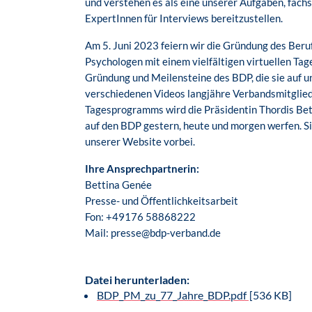
und verstehen es als eine unserer Aufgaben, fachs
ExpertInnen für Interviews bereitzustellen.
Am 5. Juni 2023 feiern wir die Gründung des Ber
Psychologen mit einem vielfältigen virtuellen T
Gründung und Meilensteine des BDP, die sie auf 
verschiedenen Videos langjähre Verbandsmitglied
Tagesprogramms wird die Präsidentin Thordis Be
auf den BDP gestern, heute und morgen werfen. Sie
unserer Website vorbei.
Ihre Ansprechpartnerin:
Bettina Genée
Presse- und Öffentlichkeitsarbeit
Fon: +49176 58868222
Mail: presse@bdp-verband.de
Datei herunterladen:
BDP_PM_zu_77_Jahre_BDP.pdf
[536 KB]