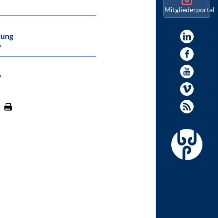
Mitgliederportal
lung
P
P