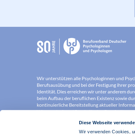
Wir unterstützen alle Psychologinnen und Psyc
Berufsausübung und bei der Festigung ihrer pro
Identität. Dies erreichen wir unter anderem du
beim Aufbau der beruflichen Existenz sowie dur
kontinuierliche Bereitstellung aktueller Inform
Wissenschaft und Praxis für den Berufsalltag.
Diese Webseite verwende
Wir erschließen und sichern Berufsfelder und so
Erkenntnisse der Psychologie kompetent und v
Wir verwenden Cookies, um