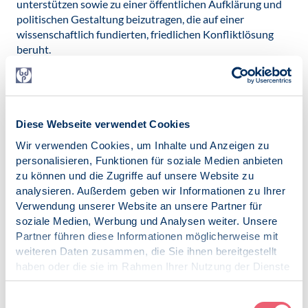
unterstützen sowie zu einer öffentlichen Aufklärung und
politischen Gestaltung beizutragen, die auf einer
wissenschaftlich fundierten, friedlichen Konfliktlösung
beruht.
Auch lädt sie Psycholog*innen dazu ein, mit anderen
Fachdisziplinen zusammenzuarbeiten sowie künftige
Generationen darin auszubilden und zu ermutigen, die
psychologischen Dimensionen der
Diese Webseite verwendet Cookies
Friedenskonsolidierung zu verstehen.
Wir verwenden Cookies, um Inhalte und Anzeigen zu
personalisieren, Funktionen für soziale Medien anbieten
Ergänzend weist der BDP darauf hin, dass bereits die
zu können und die Zugriffe auf unsere Website zu
Vorbereitungen auf Krieg Folgen zeitigen. Sie reichen über
analysieren. Außerdem geben wir Informationen zu Ihrer
die Normalisierung von Gewaltbereitschaft und
Verwendung unserer Website an unsere Partner für
Verstärkung von Feindbildern, zur Akzentuierung
soziale Medien, Werbung und Analysen weiter. Unsere
gesellschaftlicher und kultureller Unterschiede und sind in
Partner führen diese Informationen möglicherweise mit
der Folge mit Spaltungen in der Gesellschaft verbunden.
weiteren Daten zusammen, die Sie ihnen bereitgestellt
Hier
geht es zum IUPsyS-Erklärung.
haben oder die sie im Rahmen Ihrer Nutzung der Dienste
gesammelt haben.
Impressum
|
Datenschutz
Einwilligungsauswahl
Datei herunterladen: