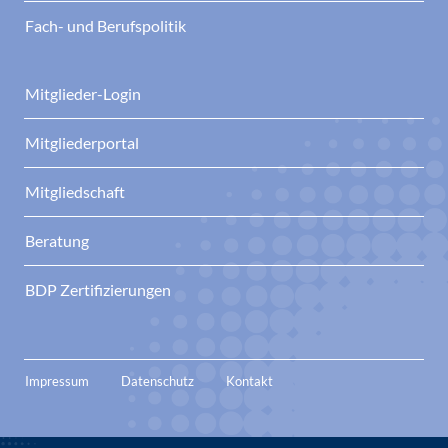
Fach- und Berufspolitik
Mitglieder-Login
Mitgliederportal
Mitgliedschaft
Beratung
BDP Zertifizierungen
Impressum
Datenschutz
Kontakt