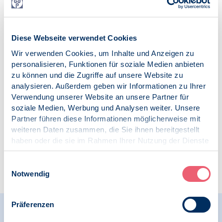
Diese Webseite verwendet Cookies
15.06.2026
Wir verwenden Cookies, um Inhalte und Anzeigen zu
News | SK Verkehrspsychologie | 80 Jahre BDP
personalisieren, Funktionen für soziale Medien anbieten
zu können und die Zugriffe auf unsere Website zu
Goldene Ehrennadel des BDP an Prof. Dr. Wolfgang
analysieren. Außerdem geben wir Informationen zu Ihrer
Schubert verliehen
Verwendung unserer Website an unsere Partner für
soziale Medien, Werbung und Analysen weiter. Unsere
Partner führen diese Informationen möglicherweise mit
weiteren Daten zusammen, die Sie ihnen bereitgestellt
haben oder die sie im Rahmen Ihrer Nutzung der Dienste
<
…
5
6
7
8
9
…
gesammelt haben.
Impressum
|
Datenschutz
Einwilligungsauswahl
>
Notwendig
Präferenzen
Aktuelles aus den BDP-