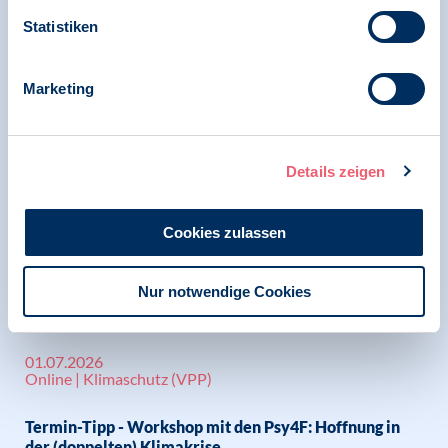
Untergliederungen
Statistiken
Marketing
weitere anzeigen
Details zeigen
10.07.2026
Psychotherapie in der Privatpraxis | Gerechte
psychotherapeutische Versorgung
Cookies zulassen
GKV-Beitragssatzstabilisierungsgesetz beschlossen
Nur notwendige Cookies
01.07.2026
Online | Klimaschutz (VPP)
Termin-Tipp - Workshop mit den Psy4F: Hoffnung in
der (doppelten) Klimakrise